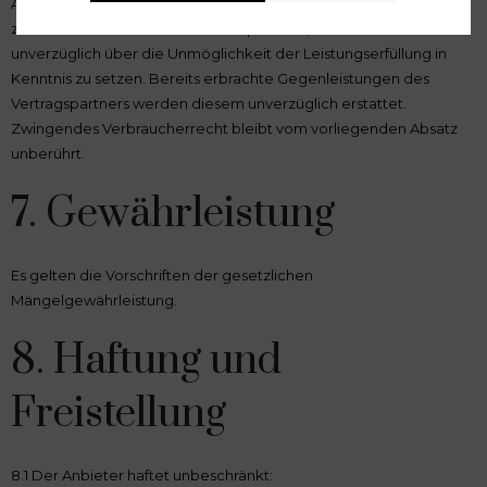
Anbieter von seiner Leistungspflicht frei und kann vom Vertrag
zurücktreten. Der Anbieter ist verpflichtet, den Kunden
unverzüglich über die Unmöglichkeit der Leistungserfüllung in
Kenntnis zu setzen. Bereits erbrachte Gegenleistungen des
Vertragspartners werden diesem unverzüglich erstattet.
Zwingendes Verbraucherrecht bleibt vom vorliegenden Absatz
unberührt.
7. Gewährleistung
Es gelten die Vorschriften der gesetzlichen
Mängelgewährleistung.
8. Haftung und
Freistellung
8.1 Der Anbieter haftet unbeschränkt: